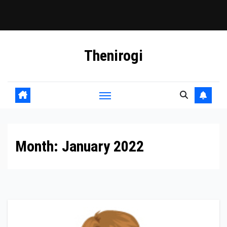
Skip
Thenirogi
to
content
Month:
January 2022