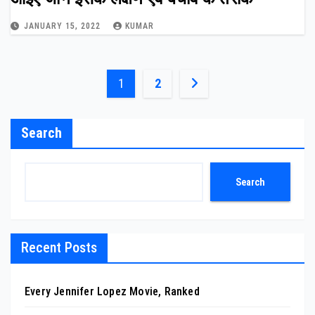
JANUARY 15, 2022
KUMAR
Posts
1
2
pagination
Search
Search
Recent Posts
Every Jennifer Lopez Movie, Ranked