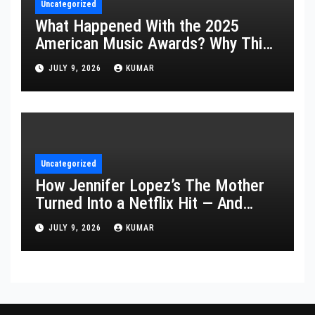
Uncategorized
What Happened With the 2025
American Music Awards? Why This
Year’s Ceremony Fell Flat
JULY 9, 2026
KUMAR
Uncategorized
How Jennifer Lopez’s The Mother
Turned Into a Netflix Hit — And
What It Says About Her Staying
JULY 9, 2026
KUMAR
Power