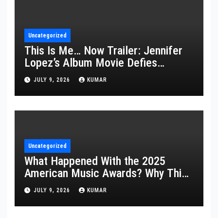
Uncategorized
This Is Me… Now Trailer: Jennifer
Lopez’s Album Movie Defies
Description
JULY 9, 2026
KUMAR
Uncategorized
What Happened With the 2025
American Music Awards? Why This
Year’s Ceremony Fell Flat
JULY 9, 2026
KUMAR