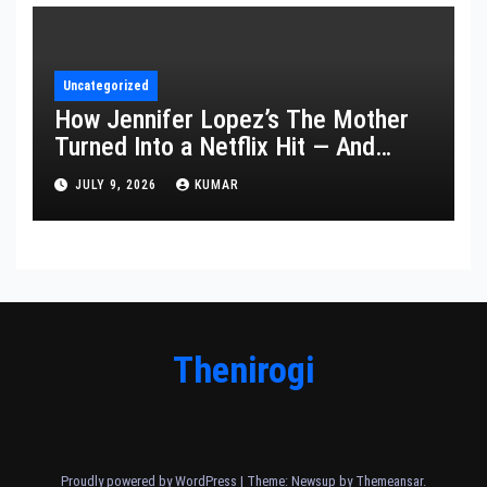
Uncategorized
How Jennifer Lopez’s The Mother
Turned Into a Netflix Hit — And
What It Says About Her Staying
JULY 9, 2026
KUMAR
Power
Thenirogi
Proudly powered by WordPress
|
Theme: Newsup by
Themeansar
.