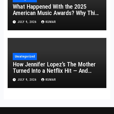
What Happened With the 2025
American Music Awards? Why This
Year’s Ceremony Fell Flat
JULY 9, 2026
KUMAR
Uncategorized
How Jennifer Lopez’s The Mother
Turned Into a Netflix Hit — And
What It Says About Her Staying
JULY 9, 2026
KUMAR
Power