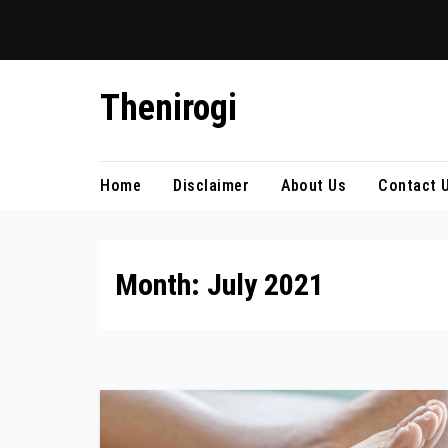
Skip
Thenirogi
to
content
Home
Disclaimer
About Us
Contact 
Month:
July 2021