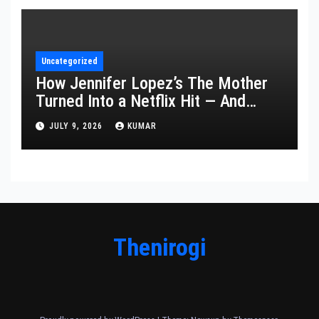
Uncategorized
How Jennifer Lopez’s The Mother
Turned Into a Netflix Hit — And
What It Says About Her Staying
JULY 9, 2026
KUMAR
Power
Thenirogi