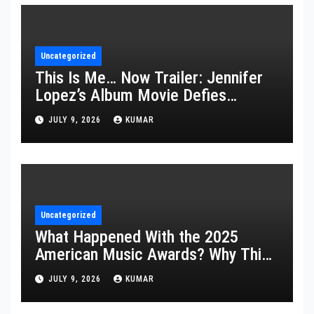
Uncategorized
This Is Me… Now Trailer: Jennifer
Lopez’s Album Movie Defies
Description
JULY 9, 2026
KUMAR
Uncategorized
What Happened With the 2025
American Music Awards? Why This
Year’s Ceremony Fell Flat
JULY 9, 2026
KUMAR