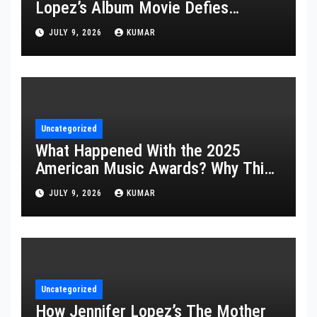
Lopez’s Album Movie Defies
Description
JULY 9, 2026
KUMAR
Uncategorized
What Happened With the 2025
American Music Awards? Why This
Year’s Ceremony Fell Flat
JULY 9, 2026
KUMAR
Uncategorized
How Jennifer Lopez’s The Mother