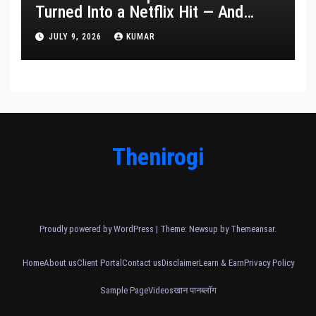
Turned Into a Netflix Hit — And
What It Says About Her Staying
JULY 9, 2026
KUMAR
Power
Thenirogi
Proudly powered by WordPress
|
Theme: Newsup by
Themeansar
.
Home
About us
Client Portal
Contact us
Disclaimer
Learn & Earn
Privacy Policy
Sample Page
Videos
खान पान
ब्लॉग