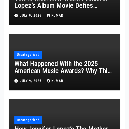
Lopez’s Album Movie Defies
Description
JULY 9, 2026
KUMAR
Uncategorized
What Happened With the 2025
American Music Awards? Why This
Year’s Ceremony Fell Flat
JULY 9, 2026
KUMAR
Uncategorized
How Jennifer Lopez’s The Mother