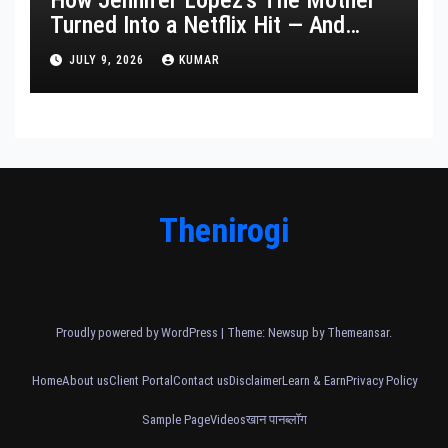
Turned Into a Netflix Hit — And
What It Says About Her Staying
JULY 9, 2026
KUMAR
Power
Thenirogi
Proudly powered by WordPress
|
Theme: Newsup by
Themeansar
.
Home
About us
Client Portal
Contact us
Disclaimer
Learn & Earn
Privacy Policy
Sample Page
Videos
खान पान
ब्लॉग