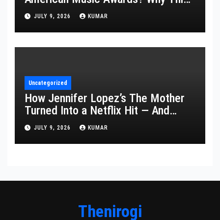
Year’s Ceremony Fell Flat
JULY 9, 2026
KUMAR
Uncategorized
How Jennifer Lopez’s The Mother
Turned Into a Netflix Hit — And
What It Says About Her Staying
JULY 9, 2026
KUMAR
Power
Thenirogi