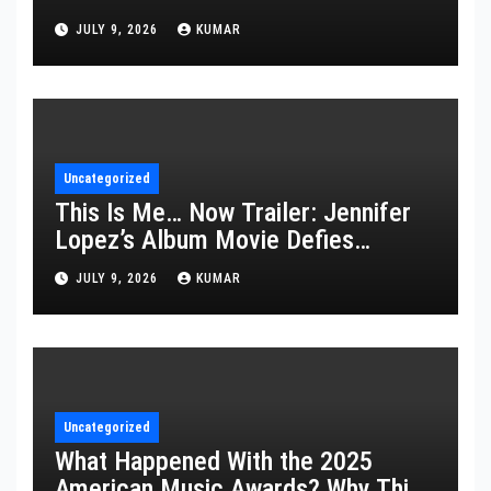
JULY 9, 2026
KUMAR
Uncategorized
This Is Me… Now Trailer: Jennifer
Lopez’s Album Movie Defies
Description
JULY 9, 2026
KUMAR
Uncategorized
What Happened With the 2025
American Music Awards? Why This