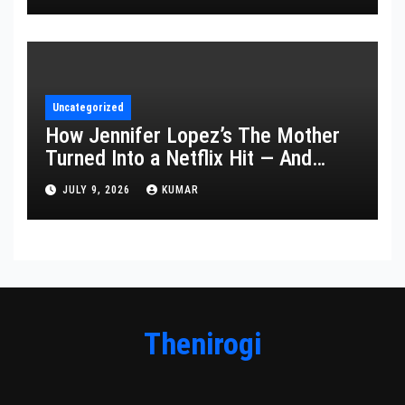
Uncategorized
How Jennifer Lopez’s The Mother
Turned Into a Netflix Hit — And
What It Says About Her Staying
JULY 9, 2026
KUMAR
Power
Thenirogi