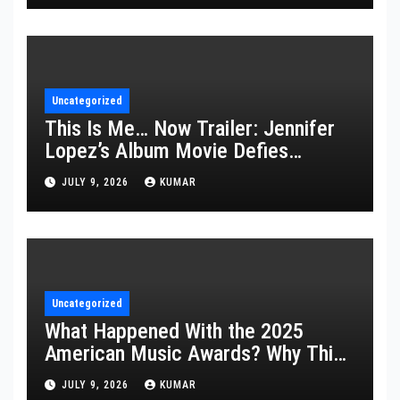
Uncategorized
This Is Me… Now Trailer: Jennifer
Lopez’s Album Movie Defies
Description
JULY 9, 2026
KUMAR
Uncategorized
What Happened With the 2025
American Music Awards? Why This
Year’s Ceremony Fell Flat
JULY 9, 2026
KUMAR