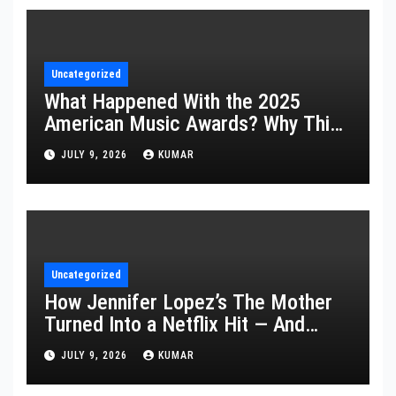
Uncategorized
What Happened With the 2025
American Music Awards? Why This
Year’s Ceremony Fell Flat
JULY 9, 2026
KUMAR
Uncategorized
How Jennifer Lopez’s The Mother
Turned Into a Netflix Hit — And
What It Says About Her Staying
JULY 9, 2026
KUMAR
Power