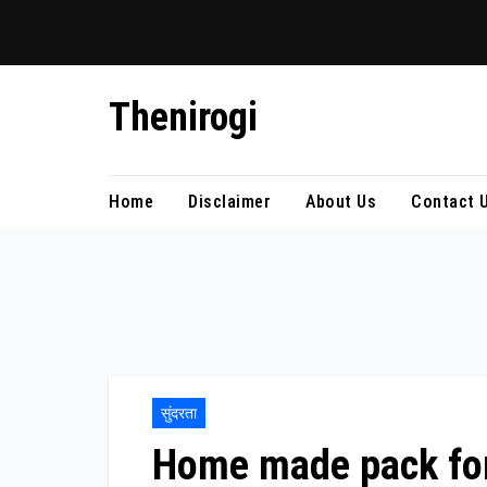
Skip
Thenirogi
to
content
Home
Disclaimer
About Us
Contact 
सुंदरता
Home made pack for pi