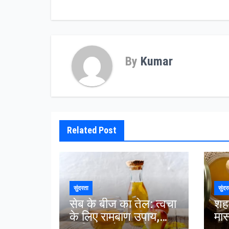
By
Kumar
Related Post
सुंदरता
सुंदर
सेब के बीज का तेल: त्वचा
शह
के लिए रामबाण उपाय,
मास