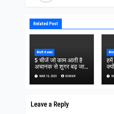
Related Post
बीमारी से बचाव
बीमा
5 चीजें जो काम आती है
हमे
अचानक से शुगर बढ़ जाने
क्य
पर
इसक
MAR 13, 2023
KUMAR
MA
वाल
Leave a Reply