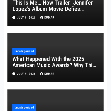
This Is Me… Now Trailer: Jennifer
Lopez’s Album Movie Defies
Description
JULY 9, 2026
KUMAR
Uncategorized
What Happened With the 2025
American Music Awards? Why This
Year’s Ceremony Fell Flat
JULY 9, 2026
KUMAR
Uncategorized