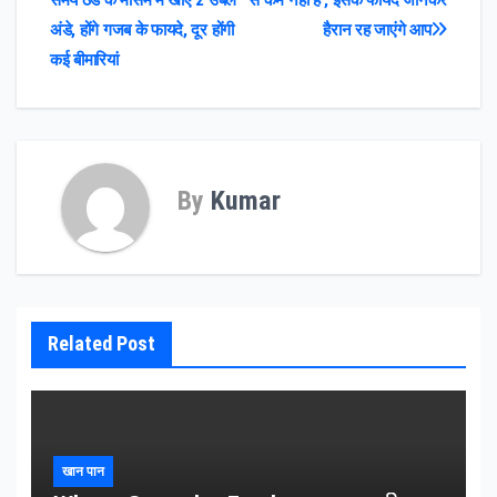
समय ठंड के मौसम में खाएं 2 उबले
से कम नहीं है , इसके फायदे जानकर
navigation
अंडे, होंगे गजब के फायदे, दूर होंगी
हैरान रह जाएंगे आप
कई बीमारियां
By
Kumar
Related Post
खान पान