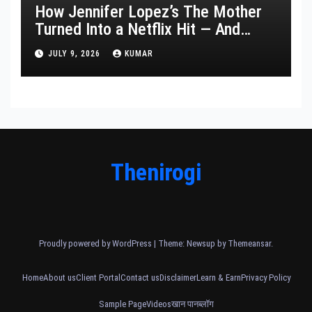
How Jennifer Lopez’s The Mother
Turned Into a Netflix Hit — And
What It Says About Her Staying
JULY 9, 2026
KUMAR
Power
Thenirogi
Proudly powered by WordPress
|
Theme: Newsup by
Themeansar
.
Home
About us
Client Portal
Contact us
Disclaimer
Learn & Earn
Privacy Policy
Sample Page
Videos
खान पान
ब्लॉग