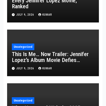
Every Jennifer Lopez Movie,
Ranked
JULY 9, 2026
KUMAR
Uncategorized
This Is Me… Now Trailer: Jennifer
Lopez’s Album Movie Defies
Description
JULY 9, 2026
KUMAR
Uncategorized