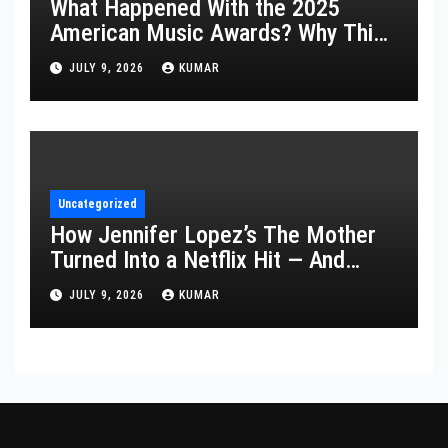
What Happened With the 2025
American Music Awards? Why This
Year’s Ceremony Fell Flat
JULY 9, 2026
KUMAR
Uncategorized
How Jennifer Lopez’s The Mother
Turned Into a Netflix Hit — And
What It Says About Her Staying
JULY 9, 2026
KUMAR
Power