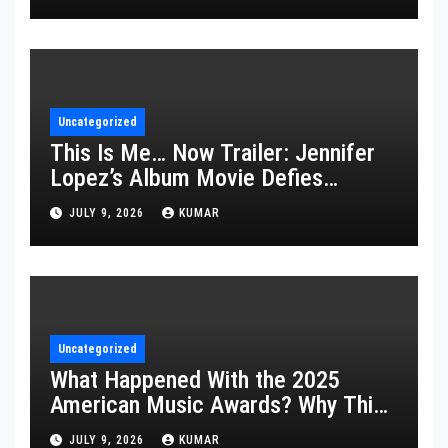
Uncategorized
This Is Me… Now Trailer: Jennifer
Lopez’s Album Movie Defies
Description
JULY 9, 2026
KUMAR
Uncategorized
What Happened With the 2025
American Music Awards? Why This
Year’s Ceremony Fell Flat
JULY 9, 2026
KUMAR