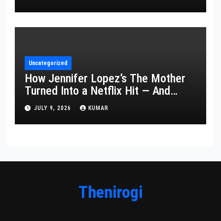
Uncategorized
How Jennifer Lopez’s The Mother
Turned Into a Netflix Hit — And
What It Says About Her Staying
JULY 9, 2026
KUMAR
Power
Thenirogi